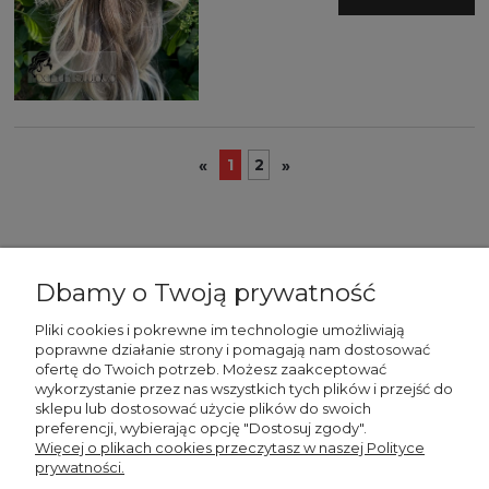
1
2
«
»
Dbamy o Twoją prywatność
Pliki cookies i pokrewne im technologie umożliwiają
poprawne działanie strony i pomagają nam dostosować
WAŻNE
ofertę do Twoich potrzeb. Możesz zaakceptować
wykorzystanie przez nas wszystkich tych plików i przejść do
sklepu lub dostosować użycie plików do swoich
STREFA KLIENTA
preferencji, wybierając opcję "Dostosuj zgody".
Więcej o plikach cookies przeczytasz w naszej Polityce
prywatności.