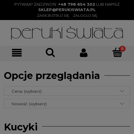
PYTANIA? ZADZWOŃ:
+48 798 654 302
LUB NAPISZ
SKLEP@PERUKISWIATA.PL
ZAREJESTRUJ SIĘ
ZALOGUJ SIĘ
Opcje przeglądania
Cena: (wybierz)
Nowość: (wybierz)
Kucyki