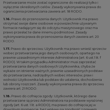
Przetwarzanie może zostać ograniczone do realizacji tylko i
wyłącznie określonych celów. Zasady wykonywania prawa do
ograniczenia przetwarzania zawiera art. 18 RODO.
1.16.
Prawo do przenoszenia danych: Użytkownik ma prawo
otrzymać swoje dane osobowe w powszechnie używanym
formacie nadającym się do odczytu maszynowego oraz ma
prawo przesłać te dane innemu podmiotowi. Zasady
wykonywania prawa do przenoszenia danych zawiera art. 20
RODO.
1.17.
Prawo do sprzeciwu: Użytkownik ma prawo wnieść sprzeciw
wobec przetwarzania jego danych osobowych, opartego na
prawnie uzasadnionym interesie Administratora (art. 6 ust.1 lit. f
RODO). W takim przypadku Administrator musi zaprzestać
przetwarzania danych osobowych Użytkownika, chyba że
wykaże on istnienie ważnych, prawnie uzasadnionych podstaw
do przetwarzania, nadrzędnych wobec interesów, praw i
wolności Użytkownika lub podstaw do ustalenia, dochodzenia
lub obrony roszczeń. Zasady wykonywania prawa do sprzeciwu
zawiera art. 21 RODO.
1.18.
Prawo do cofnięcia zgody: Użytkownik, którego dane
przetwarzane są przez Administratora na podstawie wyrażonej
zgody (art. 6 ust. 1 lit. a RODO), ma prawo do cofnięcia jej w
dowolnym momencie, bez wpływu na zgodność z prawem