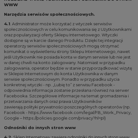
WWW
Narzędzia serwisów społecznościowych.
4.1
. Administrator może korzystać z wtyczek serwisów
społecznościowych w celu komunikowania się z Użytkownikami
oraz popularyzacji oferty Sklepu Internetowego. Wtyczki
dostępne są w karcie danego Produktu. Dzięki tej integracji
operatorzy serwisów społecznościowych mogą otrzymać
komunikat o wyświetleniu strony Sklepu Internetowego, nawet
jeśli Użytkownik nie posiada konta w danym serwisie lub nie jest
w danej chwili na konto zalogowany. Natomiast w przypadku
zalogowania, operator będzie w stanie przyporządkować wizytę
w Sklepie Internetowym do konta Użytkownika w danym
serwisie społecznościowym. Ponadto w przypadku użycia
konkretnej wtyczki - np. „Lubię to” z serwisu Facebook -
odpowiednia informacja zostanie przesłana również na serwer
Facebooka. Szczegółowe informacje na temat gromadzenia i
przetwarzania danych oraz prawa Użytkowników
zawierają polityki prywatności poszczególnych operatorów (np.
Facebook -
https://www.facebook.com/legal/FB_Work_Privacy
,
Google –
https://policies.google.com/privacy?hl=pl
)
Odnośniki do innych stron www
4.2.
Sklep Internetowy zawiera odnośniki do innych stron www.