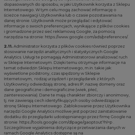
dopasowanych do sposobu, w jaki Użytkownik korzysta z Sklepu
Internetowego. W tym celu mogą zachować informację o
ścieżce nawigacji Użytkownika lub o czasie pozostawania na
danej stronie. Użytkownik może przeglądać i edytować
informacje o swoich preferencjach, wynikające z plików cookies
i gromadzone przez sieć reklamową Google, za pomocą
narzędzia na stronie:
https://www.google.com/ads/preferences/
.
2.11.
Administrator korzysta z plików cookies również poprzez
stosowanie narzędzi analitycznych i statystycznych Google
Analytics. Usługi te pomagają Administratorowi analizować ruch
w Sklepie Internetowym. Dzięki temu otrzymuje informacje na
temat odwiedzin Sklepu Internetowego, m.in. takie jak:
wyświetlone podstrony, czas spędzony w Sklepie
Internetowym, rodzaj urządzeń i przeglądarek z których
Użytkownicy odwiedzają stronę, adres IP, nazwę domeny oraz
dane geograficzne i demograficzne (wiek, płeć,
zainteresowania). Dane te mają charakter zbiorczy i anonimowy,
tj. nie zawierają cech identyfikujących osoby odwiedzające
stronę Sklepu Internetowego. Zablokowanie przez Użytkownika
narzędzi Google Analytics możliwe jest poprzez zainstalowanie
dodatku do przeglądarki udostępnianego przez firmę Google na
stronie:
https://tools.google.com/dlpage/gaoptout?hl=p
.
Szczegółowe wyjaśnienia dotyczące przetwarzania danych w
ramach Google Analytics dostępne są na