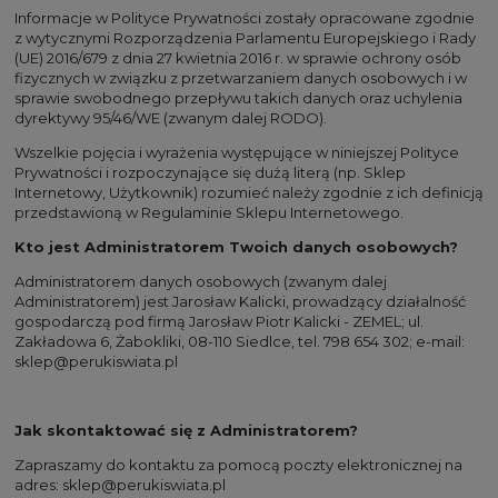
Informacje w Polityce Prywatności zostały opracowane zgodnie
z wytycznymi Rozporządzenia Parlamentu Europejskiego i Rady
(UE) 2016/679 z dnia 27 kwietnia 2016 r. w sprawie ochrony osób
fizycznych w związku z przetwarzaniem danych osobowych i w
sprawie swobodnego przepływu takich danych oraz uchylenia
dyrektywy 95/46/WE (zwanym dalej RODO).
Wszelkie pojęcia i wyrażenia występujące w niniejszej Polityce
Prywatności i rozpoczynające się dużą literą (np. Sklep
Internetowy, Użytkownik) rozumieć należy zgodnie z ich definicją
przedstawioną w Regulaminie Sklepu Internetowego.
Kto jest Administratorem Twoich danych osobowych?
Administratorem danych osobowych (zwanym dalej
Administratorem) jest Jarosław Kalicki, prowadzący działalność
gospodarczą pod firmą Jarosław Piotr Kalicki - ZEMEL; ul.
Zakładowa 6, Żabokliki, 08-110 Siedlce, tel. 798 654 302; e-mail:
sklep@perukiswiata.pl
Jak skontaktować się z Administratorem?
Zapraszamy do kontaktu za pomocą poczty elektronicznej na
adres:
sklep@perukiswiata.pl