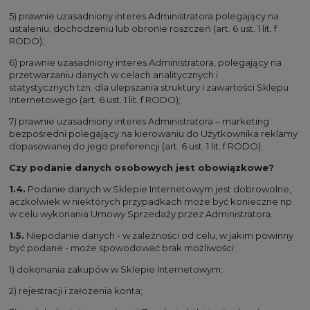
5) prawnie uzasadniony interes Administratora polegający na
ustaleniu, dochodzeniu lub obronie roszczeń (art. 6 ust. 1 lit. f
RODO);
6) prawnie uzasadniony interes Administratora, polegający na
przetwarzaniu danych w celach analitycznych i
statystycznych tzn. dla ulepszania struktury i zawartości Sklepu
Internetowego (art. 6 ust. 1 lit. f RODO);
7) prawnie uzasadniony interes Administratora – marketing
bezpośredni polegający na kierowaniu do Użytkownika reklamy
dopasowanej do jego preferencji (art. 6 ust. 1 lit. f RODO).
Czy podanie danych osobowych jest obowiązkowe?
1.4.
Podanie danych w Sklepie Internetowym jest dobrowolne,
aczkolwiek w niektórych przypadkach może być konieczne np.
w celu wykonania Umowy Sprzedaży przez Administratora.
1.5.
Niepodanie danych - w zależności od celu, w jakim powinny
być podane - może spowodować brak możliwości:
1) dokonania zakupów w Sklepie Internetowym;
2) rejestracji i założenia konta;