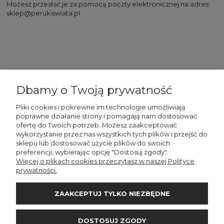
Możesz przesłać je za pomocą poczty elektronicznej na adres:
sklep@perukiswiata.pl
Dbamy o Twoją prywatność
Pliki cookies i pokrewne im technologie umożliwiają
WAŻNE
poprawne działanie strony i pomagają nam dostosować
ofertę do Twoich potrzeb. Możesz zaakceptować
wykorzystanie przez nas wszystkich tych plików i przejść do
sklepu lub dostosować użycie plików do swoich
STREFA KLIENTA
preferencji, wybierając opcję "Dostosuj zgody".
Więcej o plikach cookies przeczytasz w naszej Polityce
prywatności.
INFORMACJE
ZAAKCEPTUJ TYLKO NIEZBĘDNE
DOSTAWA I PŁATNOŚCI
DOSTOSUJ ZGODY