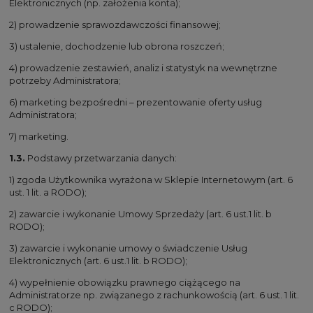
Elektronicznych (np. założenia konta);
2) prowadzenie sprawozdawczości finansowej;
3) ustalenie, dochodzenie lub obrona roszczeń;
4) prowadzenie zestawień, analiz i statystyk na wewnętrzne
potrzeby Administratora;
6) marketing bezpośredni – prezentowanie oferty usług
Administratora;
7) marketing.
1.3.
Podstawy przetwarzania danych:
1) zgoda Użytkownika wyrażona w Sklepie Internetowym (art. 6
ust. 1 lit. a RODO);
2) zawarcie i wykonanie Umowy Sprzedaży (art. 6 ust.1 lit. b
RODO);
3) zawarcie i wykonanie umowy o świadczenie Usług
Elektronicznych (art. 6 ust.1 lit. b RODO);
4) wypełnienie obowiązku prawnego ciążącego na
Administratorze np. związanego z rachunkowością (art. 6 ust. 1 lit.
c RODO);