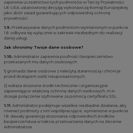
zapewnia uczestnictwo tych podmiotów w Tarczy Prywatności
UE-USA, ustanowionej decyzją wykonawczą Komisji Europejskiej
jako zbiór zasad gwarantujących odpowiednią ochronę
prywatności.
1.9.
Przekazywane danych podmiotom wymienionym w punkcie
1.8. odbywa się wyłącznie w zakresie niezbędnym do realizacji
danej usługi.
Jak chronimy Twoje dane osobowe?
1.10.
Administrator zapewnia poufność i bezpieczeństwo
przekazanych mu danych osobowych:
1) gromadzi dane osobowe z należytą starannością i chroni je
przed dostępem osób nieupoważnionych;
2) wdraża stosowne środki technicznie i organizacyjne
zapewniające właściwą ochronę danych osobowych, m.in.
stosuje połączenie szyfrowane za pomocą certyfikatu SSL.
1.11
. Administrator podejmuje wszelkie niezbędne działania, aby
również podmioty z nim współpracujące, wymienione w punkcie
1.8. dawały gwarancję stosowania odpowiednich środków
bezpieczeństwa w trakcie przetwarzania danych na zlecenie
Administratora.