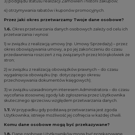
3) podglądu statusu realizacji Zamówień i historii zakupów;
4) otrzymywania rabatów i kuponów promocyjnych.
Przez jaki okres przetwarzamy Twoje dane osobowe?
1.6.
Okres przetwarzania danych osobowych zależy od celu ich
przetwarzania i wynosi:
1) w związku z realizacją umowy (np. Umowy Sprzedaży) – przez
okres obowiązywania umowy, a po jej zakończeniu do czasu
przedawnienia roszczeń z nią związanych przez którąkolwiek ze
stron;
2) w związku z realizacją obowiązków prawnych – do czasu
wygaśnięcia obowiązku (np. dotyczącego okresu
przechowywania dokumentów księgowych);
3) w związku uzasadnionym interesem Administratora – do czasu
wycofania stosownej zgody lub zgłoszenia przez Użytkownika
skutecznego sprzeciwu względem przetwarzania danych.
1.7.
W przypadku gdy podstawą przetwarzania jest zgoda
Użytkownika, istnieje możliwość jej cofnięcia w każdej chwili.
Komu dane osobowe mogą być przekazywane?
1.8.
Dane osobowe Użytkowników mogą być przekazywane