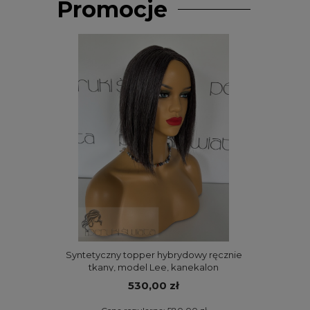
Promocje
który
Syntetyczny topper hybrydowy ręcznie
Syntetyczn
tkany, model Lee, kanekalon
tkany
termoplastyczny, kolor: szpakowaty
termoplast
530,00 zł