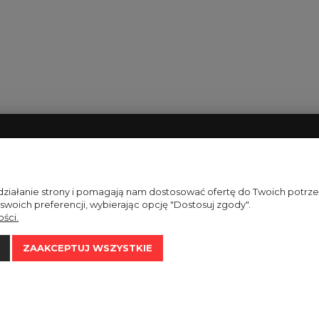
TA
INFORMACJE
DOSTAWA I
Jak dbać o perukę?
Zasady dostawy
 działanie strony i pomagają nam dostosować ofertę do Twoich potr
 swoich preferencji, wybierając opcję "Dostosuj zgody".
Gwarancja jakości
Formy i terminy p
ści.
Zwroty
Reklamacje
ZAAKCEPTUJ WSZYSTKIE
Sklep internetowy Shoper.pl