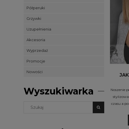
Półperuki
Grzywki
Uzupełnienia
Akcesoria
Wyprzedaż
Promocje
Nowości
JA
Wyszukiwarka
Noszenie p
stylizow
czasu a p
inaczej. N
Poniżej