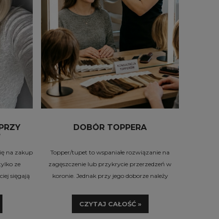
PRZY
DOBÓR TOPPERA
?
się na zakup
Topper/tupet to wspaniałe rozwiązanie na
tylko ze
zagęszczenie lub przykrycie przerzedzeń w
ej sięgają
koronie. Jednak przy jego doborze należy
szybkiej
kierować się kilkoma względami. Jeśli nie masz
a własnych
doświadczenia w tej kwestii koniecznie
CZYTAJ CAŁOŚĆ »
as zakupu
przeczytaj poniższy tekst.