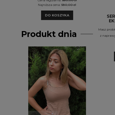
Cena regularna:
580,00 zł
Cen
Najniższa cena:
580,00 zł
Naj
DO KOSZYKA
SER
EK
Masz probl
Produkt dnia
z naprawy