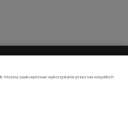
 PŁATNOŚCI
O NAS
Perukiswiata.pl
zeb. Możesz zaakceptować wykorzystanie przez nas wszystkich
łatności
Kontakt