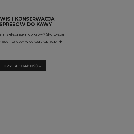
a regularna:
580,00 zł
Cena regularna:
580,00 zł
niższa cena:
580,00 zł
Najniższa cena:
580,00 zł
DO KOSZYKA
DO KOSZYKA
WIS I KONSERWACJA
SPRESÓW DO KAWY
em z ekspresem do kawy? Skorzystaj
 door-to-door w doktorekspres.pl! ☕️
CZYTAJ CAŁOŚĆ »