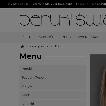
PYTANIA? ZADZWOŃ:
+48 798 654 302
LUB NAPISZ
SKLEP@
MENU
NOWOŚCI
BLOG
WYPRZEDAŻ
»
Strona główna
Blog
Menu
Peruki
Toppery/Tupety
Kucyki
Koczki
Dopinki