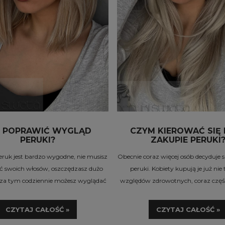
K POPRAWIĆ WYGLĄD
CZYM KIEROWAĆ SIĘ 
PERUKI?
ZAKUPIE PERUKI
eruk jest bardzo wygodne, nie musisz
Obecnie coraz więcej osób decyduje 
ać swoich włosów, oszczędzasz dużo
peruki. Kobiety kupują je już nie 
oza tym codziennie możesz wyglądać
względów zdrowotnych, coraz części
iestety wiele kobiet uważa, że peruki
po peruki dlatego, że potrzebują 
wyglądają nienaturalnie.
zmiany wyglądu bez uszczerbku dl
CZYTAJ CAŁOŚĆ »
CZYTAJ CAŁOŚĆ »
 podajemy kilka wskazówek dzięki
włosów. Czym kierować się podcz