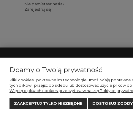
Nie pamiętasz hasła?
Zarejestruj się
WAŻNE
STREFA KLIEN
Dbamy o Twoją prywatność
Regulamin
Twoje zamówienia
Pliki cookies i pokrewne im technologie umożliwiają poprawne
tych plików i przejść do sklepu lub dostosować użycie plików do
Polityka Prywatności
Ustawienia konta
Więcej o plikach cookies przeczytasz w naszej Polityce prywatno
Schowek
ZAAKCEPTUJ TYLKO NIEZBĘDNE
DOSTOSUJ ZGODY