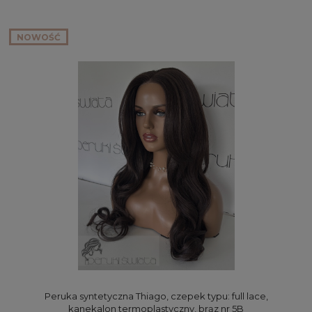
NOWOŚĆ
Peruka syntetyczna Thiago, czepek typu: full lace,
kanekalon termoplastyczny, brąz nr 5B