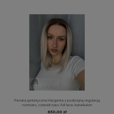
Peruka syntetyczna Margarita z podwójną regulacją
rozmiaru, czepek typu: full lace, kanekalon
termoplastyczny, platynowy blond z beżowym blondem
650,00 zł
na odroście