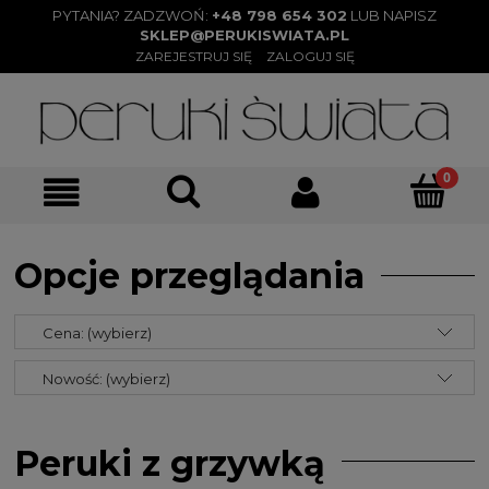
PYTANIA? ZADZWOŃ:
+48 798 654 302
LUB NAPISZ
SKLEP@PERUKISWIATA.PL
ZAREJESTRUJ SIĘ
ZALOGUJ SIĘ
Opcje przeglądania
Cena: (wybierz)
Nowość: (wybierz)
Peruki z grzywką