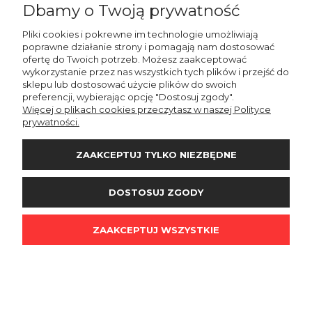
Dbamy o Twoją prywatność
Pliki cookies i pokrewne im technologie umożliwiają
Peruka syntetyczna Jenesis, czepek typu: full lace,
poprawne działanie strony i pomagają nam dostosować
kanekalon termoplastyczny, ciemny bursztynowy blond
ofertę do Twoich potrzeb. Możesz zaakceptować
na odroście
700,00 zł
wykorzystanie przez nas wszystkich tych plików i przejść do
sklepu lub dostosować użycie plików do swoich
preferencji, wybierając opcję "Dostosuj zgody".
DO KOSZYKA
Więcej o plikach cookies przeczytasz w naszej Polityce
prywatności.
ZAAKCEPTUJ TYLKO NIEZBĘDNE
DOSTOSUJ ZGODY
ZAAKCEPTUJ WSZYSTKIE