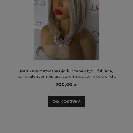
Peruka syntetyczna Bjork, czepek typu: full lace,
kanekalon termoplastyczny, mix platynowy blond z
średnim, ciepłym blondem na odroście
700,00 zł
DO KOSZYKA