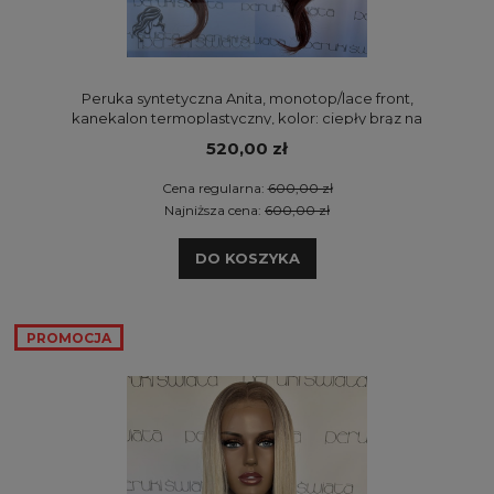
Peruka syntetyczna Anita, monotop/lace front,
kanekalon termoplastyczny, kolor: ciepły brąz na
odroście
520,00 zł
Cena regularna:
600,00 zł
Najniższa cena:
600,00 zł
DO KOSZYKA
PROMOCJA