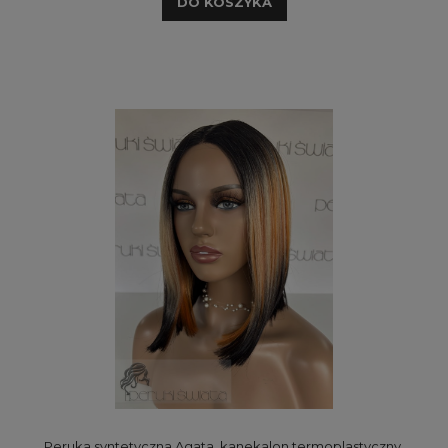
DO KOSZYKA
Peruka syntetyczna Agata, kanekalon termoplastyczny,