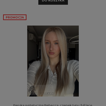
DO KOSZYKA
PROMOCJA
Peruka syntetyczna Rebecca, czepek typu: full lace,