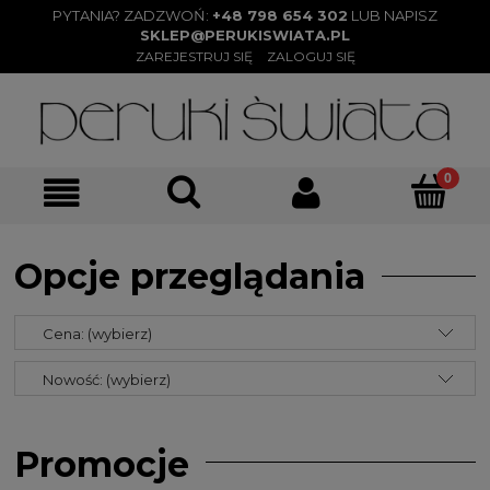
PYTANIA? ZADZWOŃ:
+48 798 654 302
LUB NAPISZ
SKLEP@PERUKISWIATA.PL
ZAREJESTRUJ SIĘ
ZALOGUJ SIĘ
Opcje przeglądania
Cena: (wybierz)
Nowość: (wybierz)
Promocje