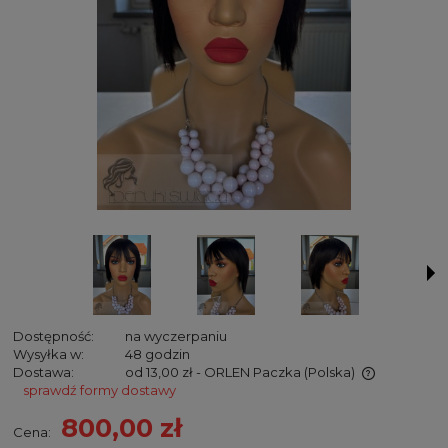
Dostępność:
na wyczerpaniu
Wysyłka w:
48 godzin
Dostawa:
od 13,00 zł
- ORLEN Paczka
(Polska)
sprawdź formy dostawy
Cena nie zawiera ewentualnych kosztów płatności
800,00 zł
Cena: