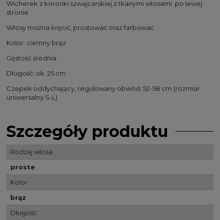
Wicherek z koronki szwajcarskiej z tkanymi włosami po lewej
stronie
Włosy można kręcić, prostować oraz farbować
Kolor: ciemny brąz
Gęstość średnia
Długość: ok. 25 cm
Czepek oddychający, regulowany obwód: 52-58 cm (rozmiar
uniwersalny S-L)
Szczegóły produktu
Rodzaj włosa
proste
Kolor
brąz
Długość