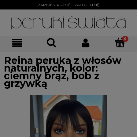
ZAREJESTRUJ SIĘ
ZALOGUJ SIĘ
Reina peruka z włosów
naturalnych, kolor:
ciemny brąz, bob z
grzywką