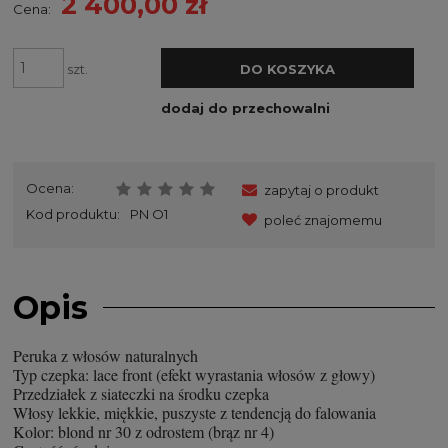
2 400,00 zł
Cena:
szt.
DO KOSZYKA
dodaj do przechowalni
Ocena:
zapytaj o produkt
Kod produktu:
PN O1
poleć znajomemu
Opis
Peruka z włosów naturalnych
Typ czepka: lace front (efekt wyrastania włosów z głowy)
Przedziałek z siateczki na środku czepka
Włosy lekkie, miękkie, puszyste z tendencją do falowania
Kolor: blond nr 30 z odrostem (brąz nr 4)