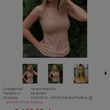
Dostępność:
na wyczerpaniu
Wysyłka w:
48 godzin
Dostawa:
od 13,00 zł
- ORLEN Paczka
(Polska)
sprawdź formy dostawy
Cena nie zawiera ewentualnych kosztów płatności