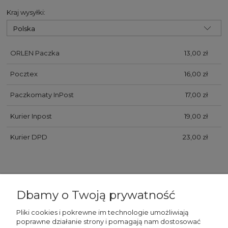
kosztów płatności
Kraj wysyłki:
ORLEN Paczka
13,00 zł
Pocztex
16,00 zł
Paczkomaty InPost
17,00 zł
Kurier Inpost
19,00 zł
Kurier DPD
23,00 zł
Dbamy o Twoją prywatność
Pliki cookies i pokrewne im technologie umożliwiają
poprawne działanie strony i pomagają nam dostosować
WAŻNE