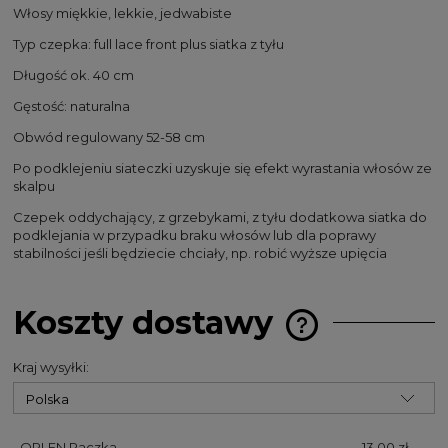
Włosy miękkie, lekkie, jedwabiste
Typ czepka: full lace front plus siatka z tyłu
Długość ok. 40 cm
Gęstość: naturalna
Obwód regulowany 52-58 cm
Po podklejeniu siateczki uzyskuje się efekt wyrastania włosów ze
skalpu
Czepek oddychający, z grzebykami, z tyłu dodatkowa siatka do
podklejania w przypadku braku włosów lub dla poprawy
stabilności jeśli będziecie chciały, np. robić wyższe upięcia
Koszty dostawy
Cena nie zawiera 
kosztów płatności
Kraj wysyłki:
ORLEN Paczka
13,00 zł