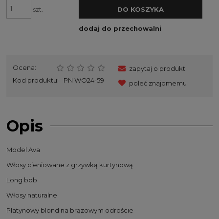
szt.
DO KOSZYKA
dodaj do przechowalni
Ocena:
zapytaj o produkt
Kod produktu:
PN WO24-59
poleć znajomemu
Opis
Model Ava
Włosy cieniowane z grzywką kurtynową
Long bob
Włosy naturalne
Platynowy blond na brązowym odroście