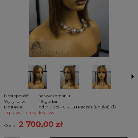
Dostępność:
na wyczerpaniu
Wysyłka w:
48 godzin
Dostawa:
od 13,00 zł
- ORLEN Paczka
(Polska)
sprawdź formy dostawy
Cena nie zawiera ewentualnych kosztów płatności
2 700,00 zł
Cena: