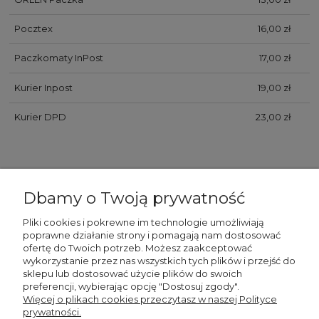
Pocztex
16,00 zł
Paczkomaty InPost
17,00 zł
Kurier Inpost
19,00 zł
Kurier DPD
23,00 zł
Dbamy o Twoją prywatność
Pliki cookies i pokrewne im technologie umożliwiają
poprawne działanie strony i pomagają nam dostosować
WAŻNE
ofertę do Twoich potrzeb. Możesz zaakceptować
wykorzystanie przez nas wszystkich tych plików i przejść do
sklepu lub dostosować użycie plików do swoich
STREFA KLIENTA
preferencji, wybierając opcję "Dostosuj zgody".
Więcej o plikach cookies przeczytasz w naszej Polityce
prywatności.