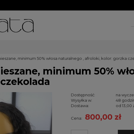
ieszane, minimum 50% włosa naturalnego , afroloki, kolor: gorzka c
ieszane, minimum 50% włos
a czekolada
Dostępność:
na wycze
Wysyłka w:
48 godzi
Dostawa:
od 13,00 
800,00 zł
Cena:
Cena nie za
kosztów pła