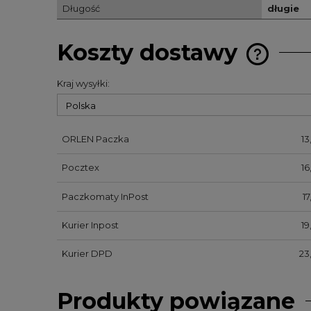
Długość
długie
Koszty dostawy
Kraj wysyłki:
Cena nie 
kosztów p
ORLEN Paczka
13
Pocztex
16
Paczkomaty InPost
17
Kurier Inpost
19
Kurier DPD
23
Produkty powiązane