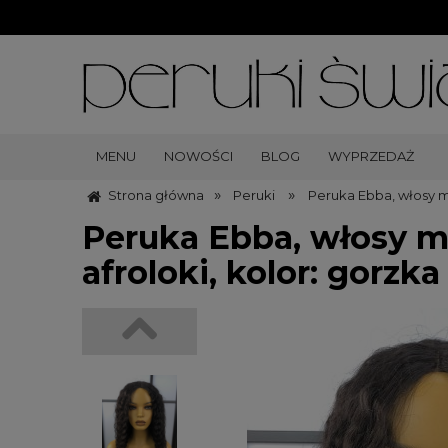
MENU
NOWOŚCI
BLOG
WYPRZEDAŻ
»
»
Strona główna
Peruki
Peruka Ebba, włosy m
Peruka Ebba, włosy m
afroloki, kolor: gorzk