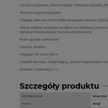
Peruka codzienna, włos mieszany: 50%włos naturalny, 
Afroloki w stylu brazylijskim
Czepek: part lace front (efekt wyrastania włosów z głow
Włosy miękkie, puszyste, podatne na układanie, termoo
stylizacji można używać lokówki i prostownicy)
Kolor: gorzka czekolada
Gęstość: średnia
Długość: ok. 45cm-50cm
Czepek ażurowy, oddychający, obwód regulowany w zak
Rozmiar uniwersalny: S-L
Szczegóły produktu
Rodzaj włosa
kręcone
Kolor
brąz