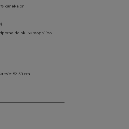
50% kanekalon
y)
dporne do ok.160 stopni (do
resie: 52-58 cm