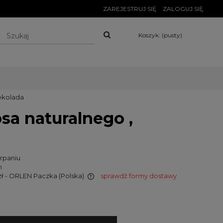
ZAREJESTRUJ SIĘ
ZALOGUJ SIĘ
Koszyk:
(pusty)
zekolada
a naturalnego ,
rpaniu
n
zł
- ORLEN Paczka
(Polska)
sprawdź formy dostawy
wiera ewentualnych
tności