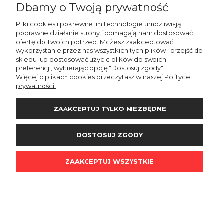
Dbamy o Twoją prywatność
INFORMACJE
Pliki cookies i pokrewne im technologie umożliwiają
poprawne działanie strony i pomagają nam dostosować
ofertę do Twoich potrzeb. Możesz zaakceptować
wykorzystanie przez nas wszystkich tych plików i przejść do
DOSTAWA I PŁATNOŚCI
sklepu lub dostosować użycie plików do swoich
preferencji, wybierając opcję "Dostosuj zgody".
Więcej o plikach cookies przeczytasz w naszej Polityce
O NAS
prywatności.
ZAAKCEPTUJ TYLKO NIEZBĘDNE
POKAŻ PEŁNĄ WERSJĘ STRONY
DOSTOSUJ ZGODY
Sklep internetowy Shoper.pl
ZAAKCEPTUJ WSZYSTKIE