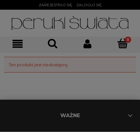
ZAREJESTRUJ SIĘ
ZALOGUJ SIĘ
Ten produkt jest niedostępny.
WAŻNE
STREFA KLIENTA