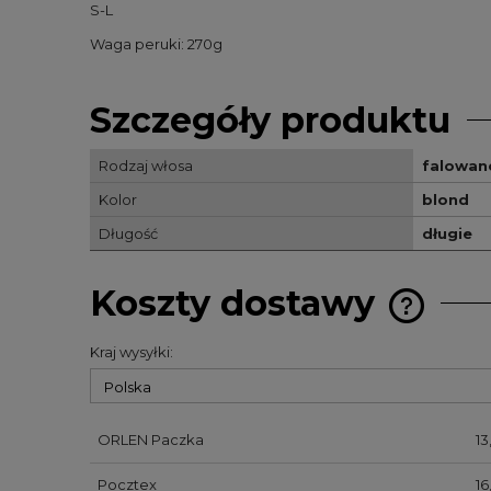
S-L
Waga peruki: 270g
Szczegóły produktu
Rodzaj włosa
falowan
Kolor
blond
Długość
długie
Koszty dostawy
Kraj wysyłki:
Cena nie 
kosztów p
ORLEN Paczka
13
Pocztex
16