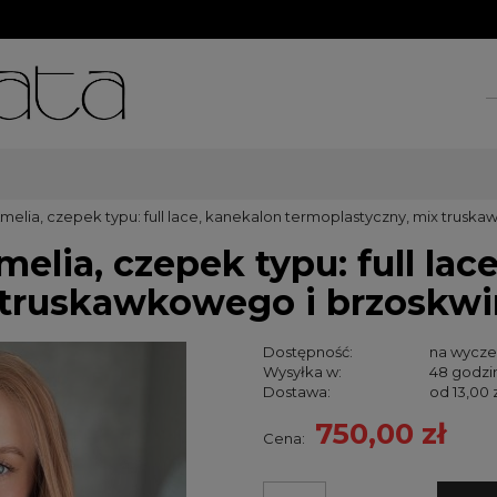
melia, czepek typu: full lace, kanekalon termoplastyczny, mix trus
elia, czepek typu: full lac
x truskawkowego i brzoskw
Dostępność:
na wycze
Wysyłka w:
48 godzi
Dostawa:
od 13,00 
750,00 zł
Cena:
Cena nie za
kosztów pła