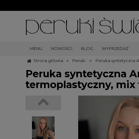
MENU
NOWOŚCI
BLOG
WYPRZEDAŻ
»
»
Strona główna
Peruki
Peruka syntetyczna A
Peruka syntetyczna Am
termoplastyczny, mi