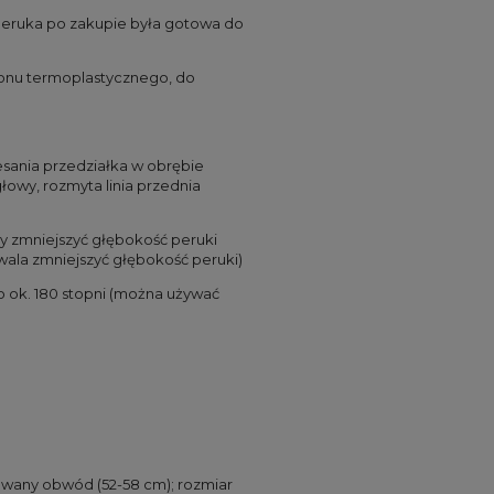
peruka po zakupie była gotowa do
lonu termoplastycznego, do
esania przedziałka w obrębie
głowy, rozmyta linia przednia
y zmniejszyć głębokość peruki
wala zmniejszyć głębokość peruki)
 ok. 180 stopni (można używać
wany obwód (52-58 cm); rozmiar