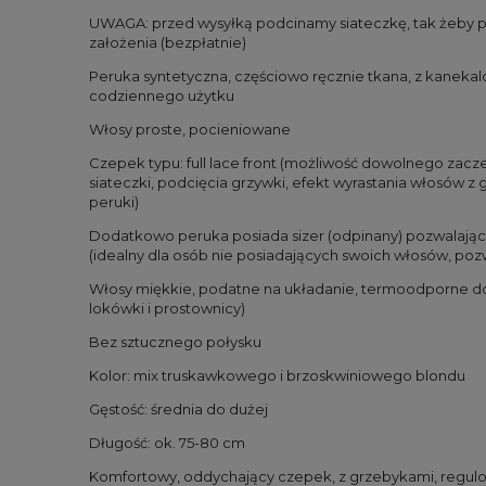
UWAGA: przed wysyłką podcinamy siateczkę, tak żeby 
założenia (bezpłatnie)
Peruka syntetyczna, częściowo ręcznie tkana, z kaneka
codziennego użytku
Włosy proste, pocieniowane
Czepek typu: full lace front (możliwość dowolnego zacz
siateczki, podcięcia grzywki, efekt wyrastania włosów z 
peruki)
Dodatkowo peruka posiada sizer (odpinany) pozwalając
(idealny dla osób nie posiadających swoich włosów, poz
Włosy miękkie, podatne na układanie, termoodporne do
lokówki i prostownicy)
Bez sztucznego połysku
Kolor: mix truskawkowego i brzoskwiniowego blondu
Gęstość: średnia do dużej
Długość: ok. 75-80 cm
Komfortowy, oddychający czepek, z grzebykami, regulo