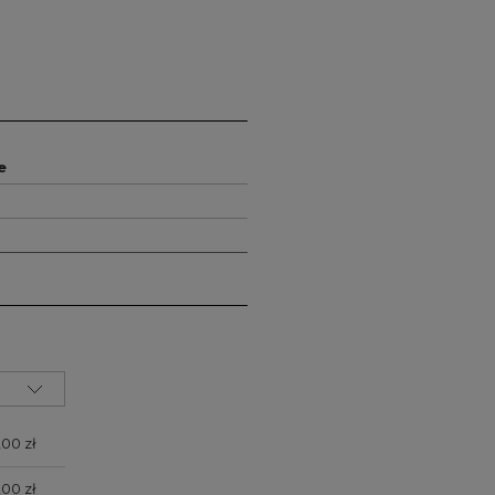
e
zawiera ewentualnych
łatności
,00 zł
,00 zł