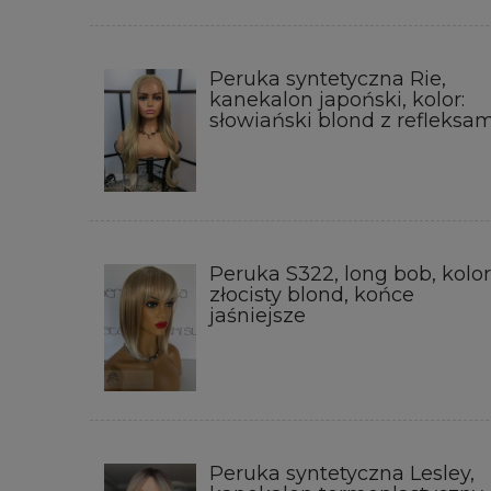
Peruka syntetyczna Rie,
kanekalon japoński, kolor:
słowiański blond z refleksam
Peruka S322, long bob, kolor
złocisty blond, końce
jaśniejsze
Peruka syntetyczna Lesley,