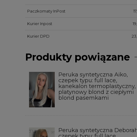
Paczkomaty InPost
17
Kurier Inpost
19
Kurier DPD
23
Produkty powiązane
Peruka syntetyczna Aiko,
czepek typu: full lace,
kanekalon termoplastyczny,
platynowy blond z ciepłymi
blond pasemkami
Peruka syntetyczna Deborah
czepek typu: full lace,