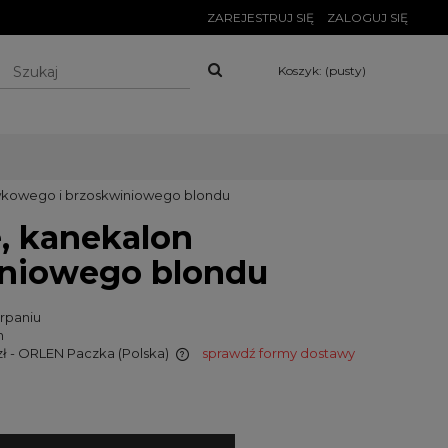
ZAREJESTRUJ SIĘ
ZALOGUJ SIĘ
Koszyk:
(pusty)
kawkowego i brzoskwiniowego blondu
e, kanekalon
iniowego blondu
rpaniu
n
zł
- ORLEN Paczka
(Polska)
sprawdź formy dostawy
wiera ewentualnych
tności