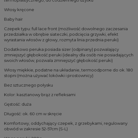
Włosy kręcone
Baby hair
Czepek typu: full lace front (możliwość dowolnego zaczesania
przedziałka w obrębie siateczki, podcięcia grzywki, efekt
wyrastania włosów z głowy, rozmyta linia przednia peruki)
Dodatkowo peruka posiada sizer (odpinany) pozwalający
zmniejszyć głębokość peruki (idealny dla osób nie posiadających
swoich włosów, pozwala zmniejszyć głębokość peruki)
Włosy miękkie, podatne na układanie, termoodporne do ok. 180
stopni (można używać lokówki i prostownicy)
Bez sztucznego połysku
Kolor: kasztanowy brąz z refleksami
Gęstość: duża
Długość: ok. 60 cm w skręcie
Komfortowy, oddychający czepek, z grzebykami, regulowany
obwód w zakresie 52-57cm (S-L)