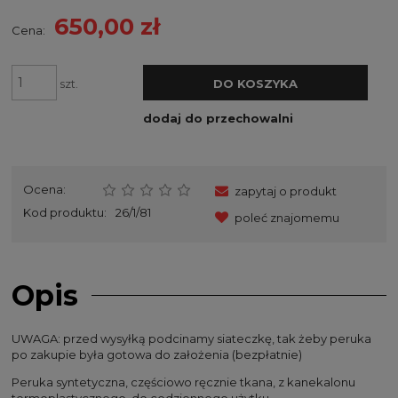
650,00 zł
Cena:
szt.
DO KOSZYKA
dodaj do przechowalni
Ocena:
zapytaj o produkt
Kod produktu:
26/1/81
poleć znajomemu
Opis
UWAGA: przed wysyłką podcinamy siateczkę, tak żeby peruka
po zakupie była gotowa do założenia (bezpłatnie)
Peruka syntetyczna, częściowo ręcznie tkana, z kanekalonu
termoplastycznego, do codziennego użytku