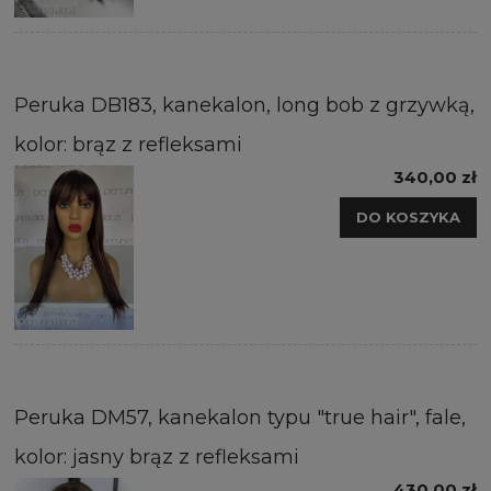
Peruka DB183, kanekalon, long bob z grzywką,
kolor: brąz z refleksami
340,00 zł
DO KOSZYKA
Peruka DM57, kanekalon typu "true hair", fale,
kolor: jasny brąz z refleksami
430,00 zł