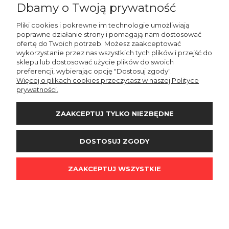
kanekalon termoplastyczny, ciemny brąz
Dbamy o Twoją prywatność
380,00 zł
Pliki cookies i pokrewne im technologie umożliwiają
poprawne działanie strony i pomagają nam dostosować
Cena regularna:
440,00 zł
ofertę do Twoich potrzeb. Możesz zaakceptować
Najniższa cena z 30 dni przed
wykorzystanie przez nas wszystkich tych plików i przejść do
obniżką:
390,00 zł
sklepu lub dostosować użycie plików do swoich
DO KOSZYKA
preferencji, wybierając opcję "Dostosuj zgody".
Więcej o plikach cookies przeczytasz w naszej Polityce
prywatności.
ZAAKCEPTUJ TYLKO NIEZBĘDNE
Peruka syntetyczna Irma, kanekalon
DOSTOSUJ ZGODY
termoplastyczny, kolor: brąz, fale
390,00 zł
ZAAKCEPTUJ WSZYSTKIE
DO KOSZYKA