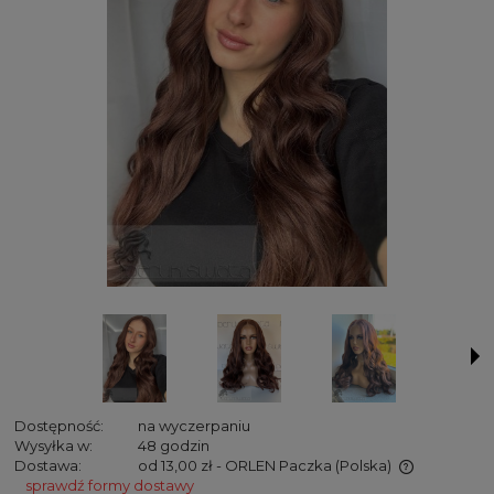
Dostępność:
na wyczerpaniu
Wysyłka w:
48 godzin
Dostawa:
od 13,00 zł
- ORLEN Paczka
(Polska)
sprawdź formy dostawy
Cena nie zawiera ewentualnych kosztów płatności