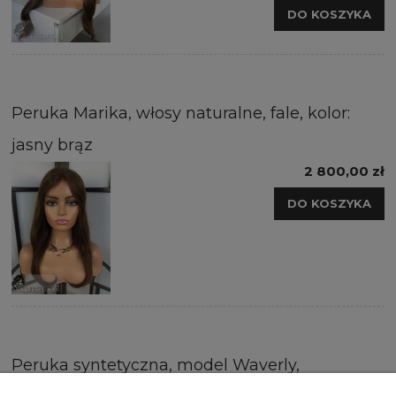
DO KOSZYKA
Peruka Marika, włosy naturalne, fale, kolor:
jasny brąz
2 800,00 zł
DO KOSZYKA
Peruka syntetyczna, model Waverly,