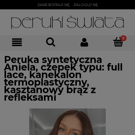
ZAREJESTRUJ SIĘ
ZALOGUJ SIĘ
Peruka syntetyczna
Aniela, czepek typu: full
lace, kanekalon
termoplastyczny,
kasztanowy brąz z
refleksami