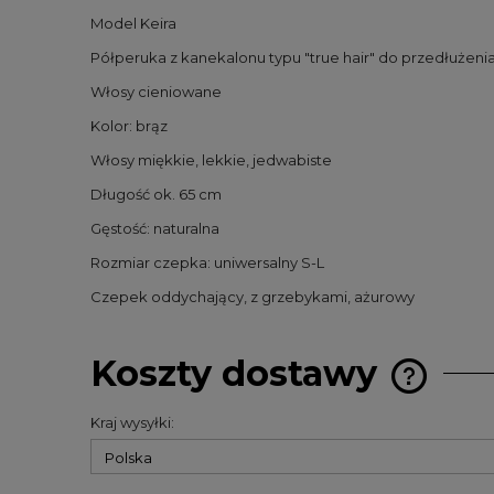
Model Keira
Półperuka z kanekalonu typu "true hair" do przedłużen
Włosy cieniowane
Kolor: brąz
Włosy miękkie, lekkie, jedwabiste
Długość ok. 65 cm
Gęstość: naturalna
Rozmiar czepka: uniwersalny S-L
Czepek oddychający, z grzebykami, ażurowy
Koszty dostawy
Kraj wysyłki:
Cena nie 
kosztów p