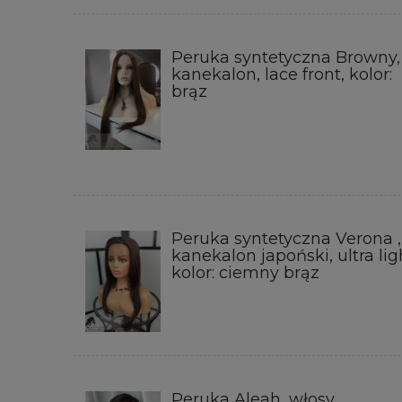
Peruka syntetyczna Browny,
kanekalon, lace front, kolor:
brąz
Peruka syntetyczna Verona ,
kanekalon japoński, ultra lig
kolor: ciemny brąz
Peruka Aleah, włosy