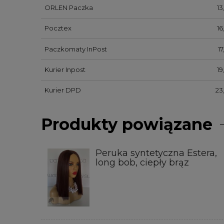
ORLEN Paczka
13
Pocztex
16
Paczkomaty InPost
17
Kurier Inpost
19
Kurier DPD
23
Produkty powiązane
Peruka syntetyczna Estera,
long bob, ciepły brąz