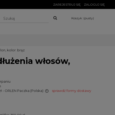
ZAREJESTRUJ SIĘ
ZALOGUJ SIĘ
Koszyk:
(pusty)
on, kolor: brąz
dłużenia włosów,
rpaniu
n
zł
- ORLEN Paczka
(Polska)
sprawdź formy dostawy
wiera ewentualnych
tności
bniżką:
350,00 zł