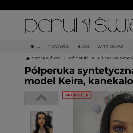
MENU
NOWOŚCI
BLOG
WYPRZEDAŻ
»
»
Strona główna
Półperuki
Półperuka syntety
Półperuka syntetyczn
model Keira, kanekalon
PROMOCJA