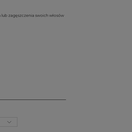
ia lub zagęszczenia swoich włosów
zawiera ewentualnych
łatności