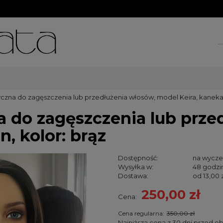
czna do zagęszczenia lub przedłużenia włosów, model Keira, kanekal
a do zagęszczenia lub prze
, kolor: brąz
Dostępność:
na wycze
Wysyłka w:
48 godzi
Dostawa:
od 13,00 
250,00 zł
Cena:
Cena nie za
kosztów pła
Cena regularna:
350,00 zł
Najniższa cena z 30 dni przed o