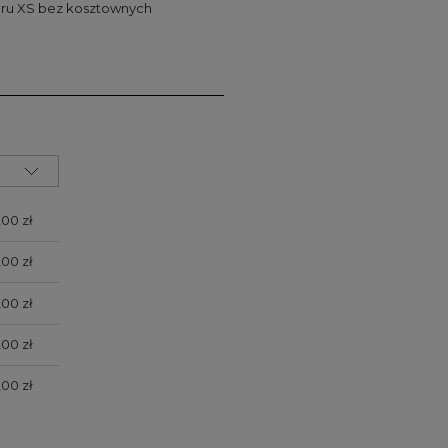
iaru XS bez kosztownych
zawiera ewentualnych
łatności
,00 zł
,00 zł
,00 zł
,00 zł
,00 zł