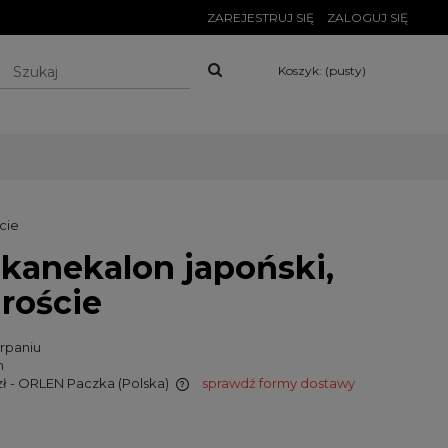
ZAREJESTRUJ SIĘ
ZALOGUJ SIĘ
Koszyk:
(pusty)
cie
 kanekalon japoński,
droście
rpaniu
n
zł
- ORLEN Paczka
(Polska)
sprawdź formy dostawy
wiera ewentualnych
tności