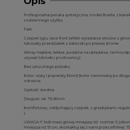
Opis
Profesjonalna peruka syntetyczna, model Briella, z kan
codziennego użytku
Fale
Czepek typu: lace front (efekt wyrastania włosów z głowy
łukowaty przedziałek z siateczki,po prawej stronie
Włosy miękkie, lekkie, podatne na układanie, termoodp
używać lokówki i prostownicy)
Bez sztucznego połysku
Kolor: szary i popielaty blond (kolor cieniowany po dłu
odroście
Gęstość: średnia
Długość: ok. 75-80cm
Komfortowy, oddychający czepek, z grzebykami, regulo
L
UWAGA !!! Jeśli masz głowę mniejszą niż rozmiar S (obw
mniejsza niż 51 cm, skontaktuj się z nami przez infolinię