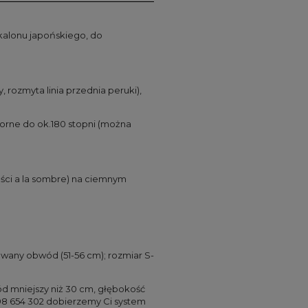
ekalonu japońskiego, do
, rozmyta linia przednia peruki),
orne do ok.180 stopni (można
gości a la sombre) na ciemnym
wany obwód (51-56 cm); rozmiar S-
ód mniejszy niż 30 cm, głębokość
: 798 654 302 dobierzemy Ci system