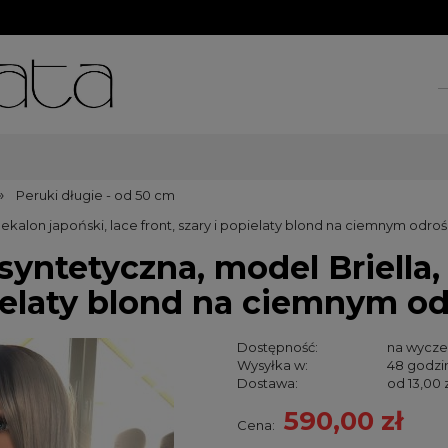
»
Peruki długie - od 50 cm
ekalon japoński, lace front, szary i popielaty blond na ciemnym odroś
syntetyczna, model Briella,
opielaty blond na ciemnym o
Dostępność:
na wycze
Wysyłka w:
48 godzi
Dostawa:
od 13,00 
590,00 zł
Cena:
Cena nie za
kosztów pła