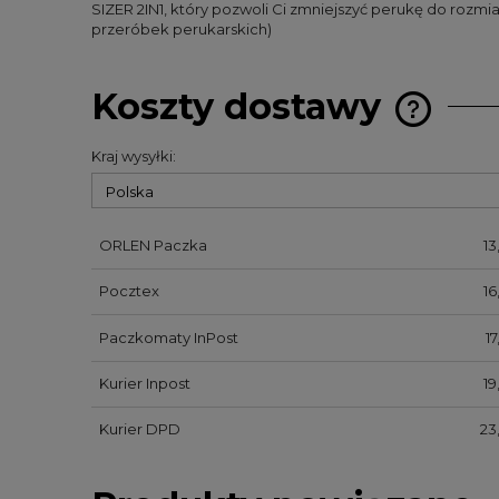
SIZER 2IN1, który pozwoli Ci zmniejszyć perukę do rozm
przeróbek perukarskich)
Koszty dostawy
Kraj wysyłki:
Cena nie 
kosztów p
ORLEN Paczka
13
Pocztex
16
Paczkomaty InPost
17
Kurier Inpost
19
Kurier DPD
23