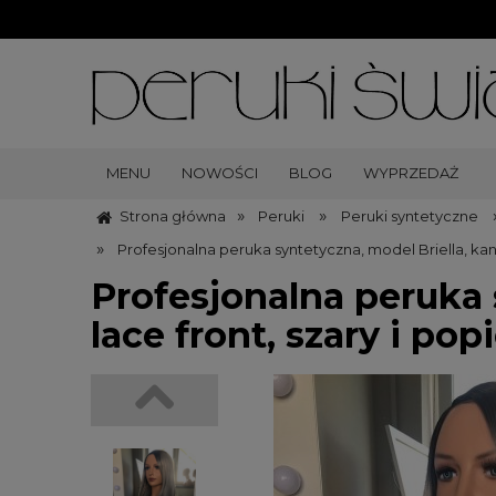
MENU
NOWOŚCI
BLOG
WYPRZEDAŻ
»
»
Strona główna
Peruki
Peruki syntetyczne
»
Profesjonalna peruka syntetyczna, model Briella, kan
Profesjonalna peruka 
lace front, szary i p